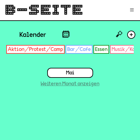
✉
Login
Signup
≡
🔎
Kalender
+
Aktion/Protest/Camp
Bar/Cafe
Essen
Musik/Konz
Mai
Weiteren Monat anzeigen