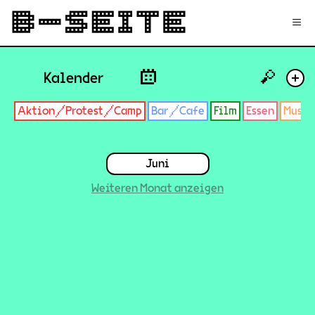
✉
Login
Signup
≡
🔎
Kalender
+
Aktion/Protest/Camp
Bar/Cafe
Film
Essen
Musik
Juni
Weiteren Monat anzeigen