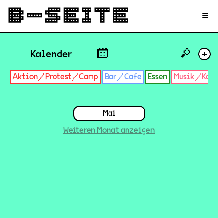
✉
Login
Signup
≡
🔎
Kalender
+
Aktion/Protest/Camp
Bar/Cafe
Essen
Musik/Konz
Mai
Weiteren Monat anzeigen