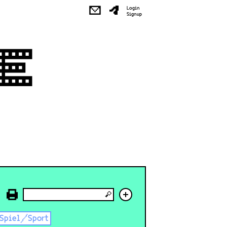
✉
Login
Signup
+
Spiel/Sport