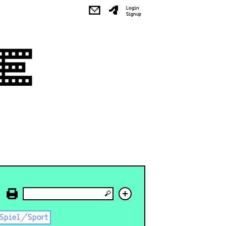
✉
Login
Signup
+
Spiel/Sport