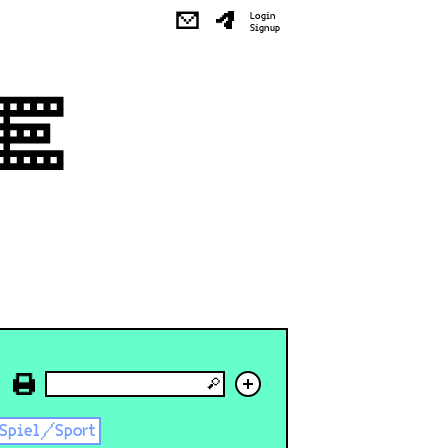
✉
Login
Signup
+
Spiel/Sport