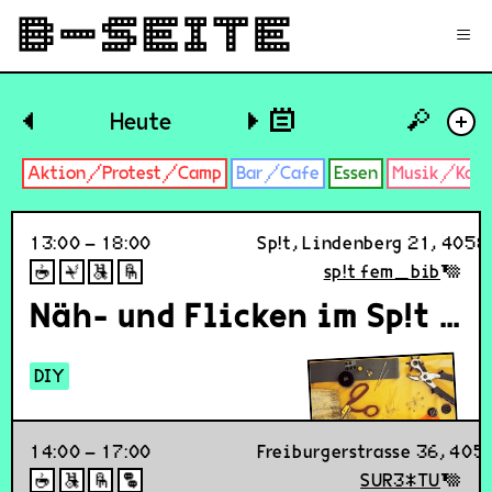
✉
Login
Signup
≡
🔎
◀
Heute
▶
+
Aktion/Protest/Camp
Bar/Cafe
Essen
Musik/Konz
13:00 – 18:00
Sp!t, Lindenberg 21, 4058
sp!t fem_bib
Näh- und Flicken im Sp!t - sewing and mending at Sp!t
DIY
14:00 – 17:00
Freiburgerstrasse 36, 405
SUR3*TU