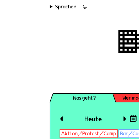
Sprachen
Was geht?
Wer ma
◀
Heute
▶
Aktion/Protest/Camp
Bar/Ca