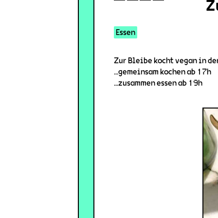
Z
Essen
Zur Bleibe kocht vegan in de
...gemeinsam kochen ab 17h
...zusammen essen ab 19h