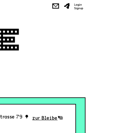
✉
Login
Signup
strasse 79
zur Bleibe