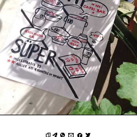
✉
🅕
🐦