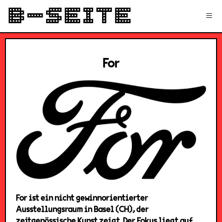
✉
Login
Signup
≡
For
For ist ein nicht gewinnorientierter
Ausstellungsraum in Basel (CH), der
zeitgenössische Kunst zeigt. Der Fokus liegt auf