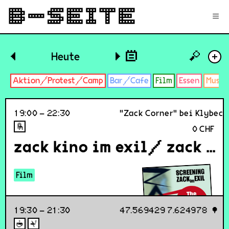
✉
Login
Signup
≡
🔎
◀
Heute
▶
+
Aktion/Protest/Camp
Bar/Cafe
Film
Essen
Musik
19:00 – 22:30
"Zack Corner" bei Klybeck
0 CHF
zack kino im exil/ zack cinema in exile
Film
19:30 – 21:30
47.569429 7.624978