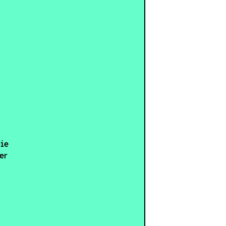
die
er