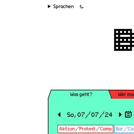
Sprachen
Was geht?
Wer ma
◀
So, 07/07/24
▶
Aktion/Protest/Camp
Bar/Ca