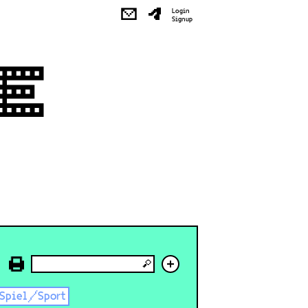
✉
Login
Signup
+
Spiel/Sport