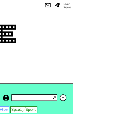
✉
Login
Signup
+
effen
Spiel/Sport