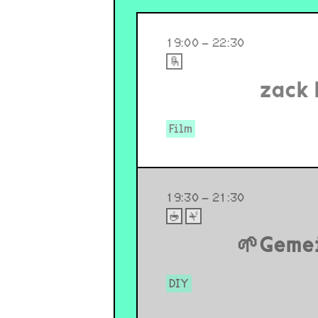
19:00 – 22:30
zack 
Film
19:30 – 21:30
🌱Geme
DIY