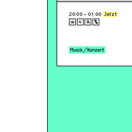
20:00 – 01:00
Jetzt
Musik/Konzert
planktonbasel.ch/
theklittens.bandcamp.com