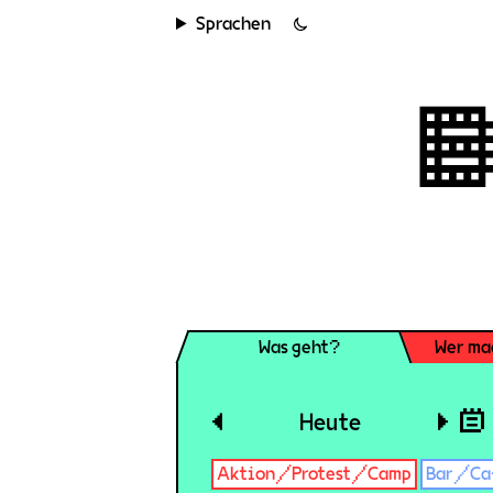
Sprachen
Was geht?
Wer ma
◀
Heute
▶
Aktion/Protest/Camp
Bar/Ca