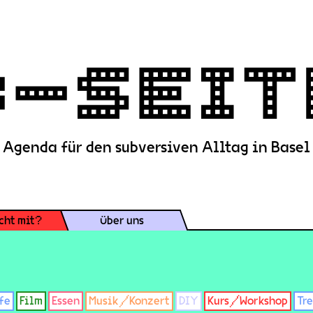
Agenda für den subversiven Alltag in Basel
cht mit?
Über uns
fe
Film
Essen
Musik/Konzert
DIY
Kurs/Workshop
Tr