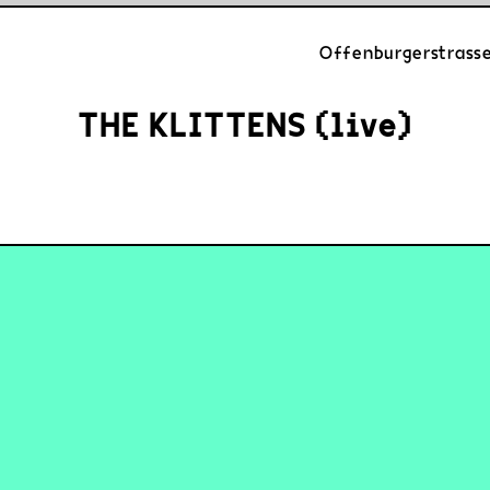
Offenburgerstrasse
THE KLITTENS (live)
/album/have-a-heart