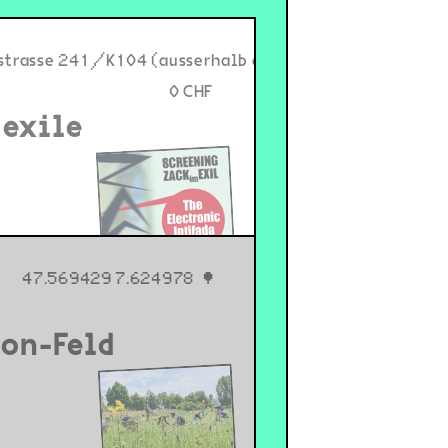
strasse 241/K104 (ausserhalb des alten Zack Eingangs
0 CHF
 exile
47.569429 7.624978
on-Feld