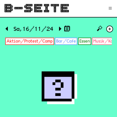
✉
Login
Signup
≡
🔎
◀
Sa, 16/11/24
▶
+
Aktion/Protest/Camp
Bar/Cafe
Essen
Musik/Konz