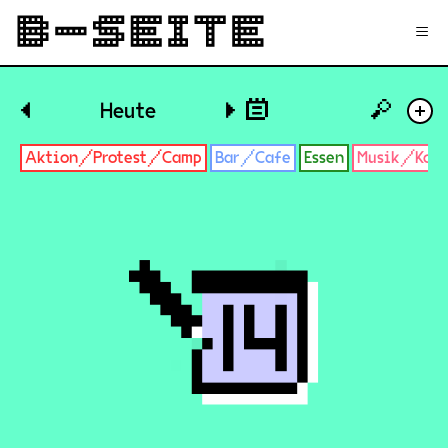
✉
Login
Signup
≡
🔎
◀
Heute
▶
+
Aktion/Protest/Camp
Bar/Cafe
Essen
Musik/Konz