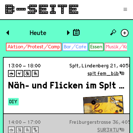
✉
Login
Signup
≡
🔎
◀
Heute
▶
+
Aktion/Protest/Camp
Bar/Cafe
Essen
Musik/Konz
13:00 – 18:00
Sp!t, Lindenberg 21, 4058
sp!t fem_bib
Näh- und Flicken im Sp!t - sewing and mending at Sp!t
DIY
14:00 – 17:00
Freiburgerstrasse 36, 405
SUR3*TU