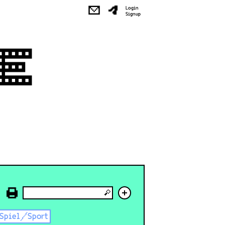
✉
Login
Signup
+
Spiel/Sport