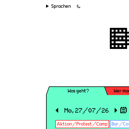
Sprachen
Was geht?
Wer ma
◀
Mo, 27/07/26
▶
Aktion/Protest/Camp
Bar/Ca