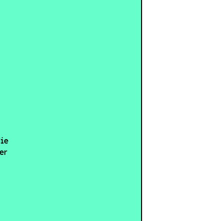
die
er