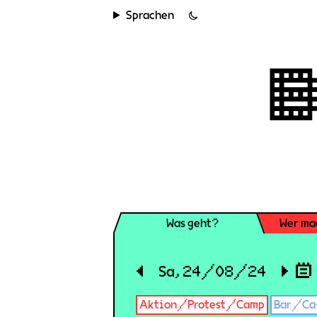
Sprachen
Was geht?
Wer ma
◀
Sa, 24/08/24
▶
Aktion/Protest/Camp
Bar/Ca