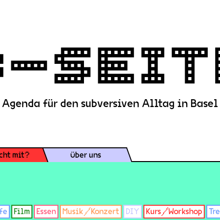
Agenda für den subversiven Alltag in Basel
cht mit?
Über uns
fe
Film
Essen
Musik/Konzert
DIY
Kurs/Workshop
Tr