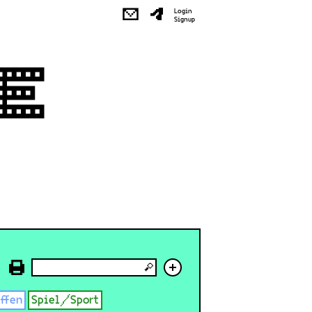
✉
Login
Signup
+
effen
Spiel/Sport