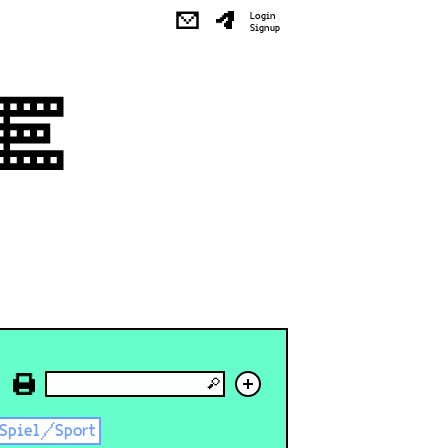
✉
Login
Signup
+
Spiel/Sport