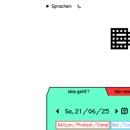
Sprachen
Was geht?
Wer ma
◀
Sa, 21/06/25
▶
Aktion/Protest/Camp
Bar/Ca