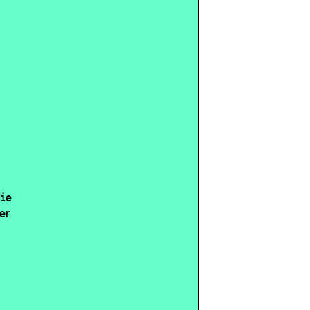
die
er