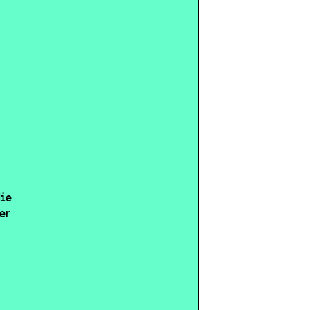
die
er