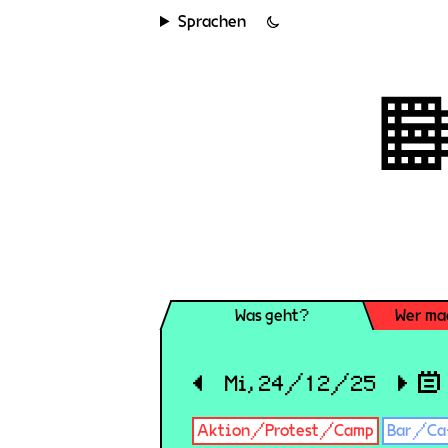
Sprachen
Was geht?
Wer ma
◀
Mi, 24/12/25
▶
Aktion/Protest/Camp
Bar/Ca