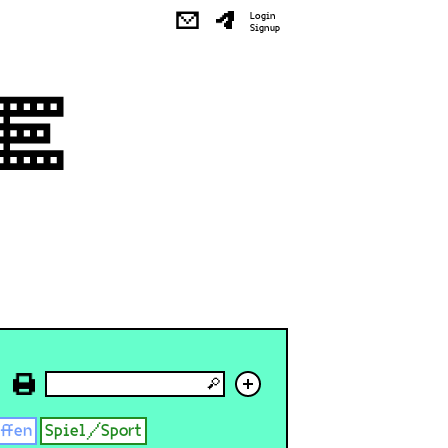
✉
Login
Signup
+
effen
Spiel/Sport