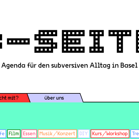
Agenda für den subversiven Alltag in Basel
cht mit?
Über uns
fe
Film
Essen
Musik/Konzert
DIY
Kurs/Workshop
Tr