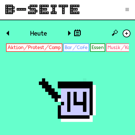
✉
Login
Signup
≡
🔎
◀
Heute
▶
+
Aktion/Protest/Camp
Bar/Cafe
Essen
Musik/Konz