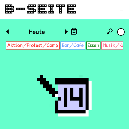
✉
Login
Signup
≡
🔎
◀
Heute
▶
+
Aktion/Protest/Camp
Bar/Cafe
Essen
Musik/Konz