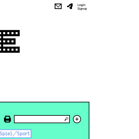
✉
Login
Signup
+
Spiel/Sport