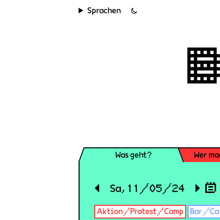
Sprachen
Was geht?
Wer ma
◀
Sa, 11/05/24
▶
Aktion/Protest/Camp
Bar/Ca