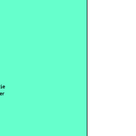
die
er