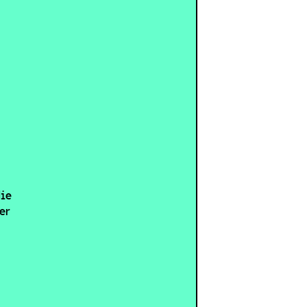
die
er