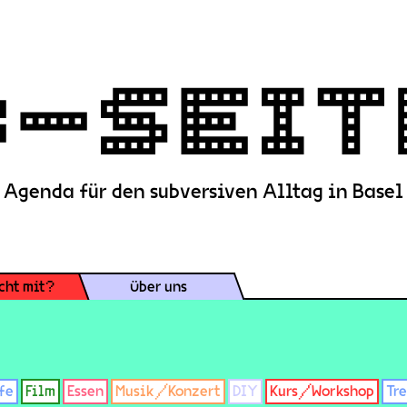
Agenda für den subversiven Alltag in Basel
cht mit?
Über uns
fe
Film
Essen
Musik/Konzert
DIY
Kurs/Workshop
Tr