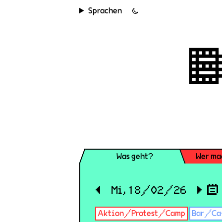
Sprachen
Was geht?
Wer ma
◀
Mi, 18/02/26
▶
Aktion/Protest/Camp
Bar/Ca