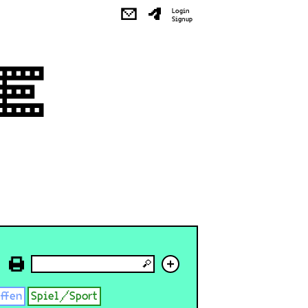
✉
Login
Signup
+
effen
Spiel/Sport