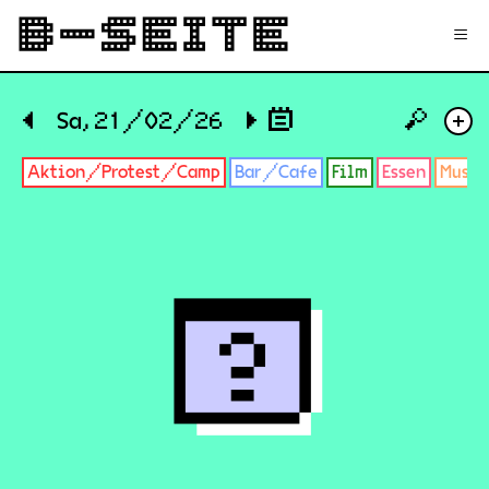
✉
Login
Signup
≡
🔎
◀
Sa, 21/02/26
▶
+
Aktion/Protest/Camp
Bar/Cafe
Film
Essen
Musik