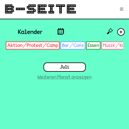
✉
Login
Signup
≡
🔎
Kalender
+
Aktion/Protest/Camp
Bar/Cafe
Essen
Musik/Konz
Juli
Weiteren Monat anzeigen