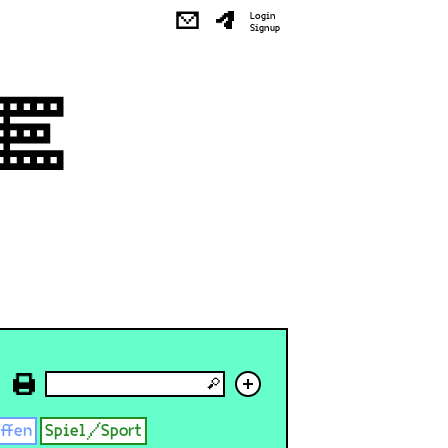
✉
Login
Signup
+
effen
Spiel/Sport