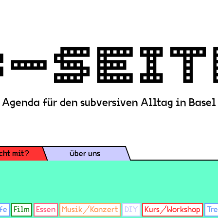
Agenda für den subversiven Alltag in Basel
cht mit?
Über uns
fe
Film
Essen
Musik/Konzert
DIY
Kurs/Workshop
Tr