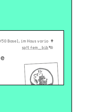
058 Basel, im Haus vario
sp!t fem_bib
te