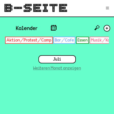
✉
Login
Signup
≡
🔎
Kalender
+
Aktion/Protest/Camp
Bar/Cafe
Essen
Musik/Konz
Juli
Weiteren Monat anzeigen