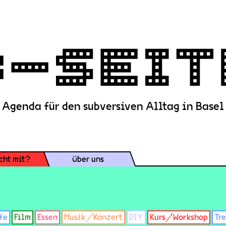
Agenda für den subversiven Alltag in Basel
cht mit?
Über uns
fe
Film
Essen
Musik/Konzert
DIY
Kurs/Workshop
Tr