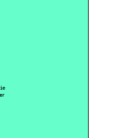
die
er