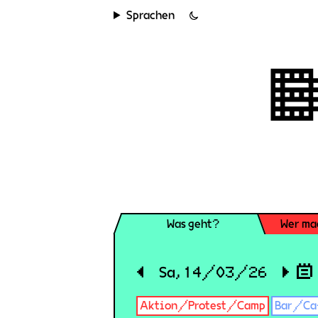
Sprachen
Was geht?
Wer ma
◀
Sa, 14/03/26
▶
Aktion/Protest/Camp
Bar/Ca