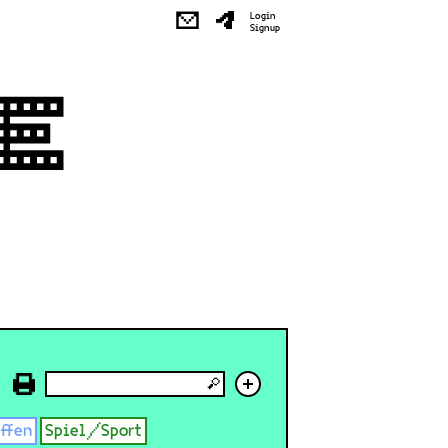
✉
Login
Signup
+
effen
Spiel/Sport