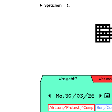
Sprachen
Was geht?
Wer ma
◀
Mo, 30/03/26
▶
Aktion/Protest/Camp
Bar/Ca