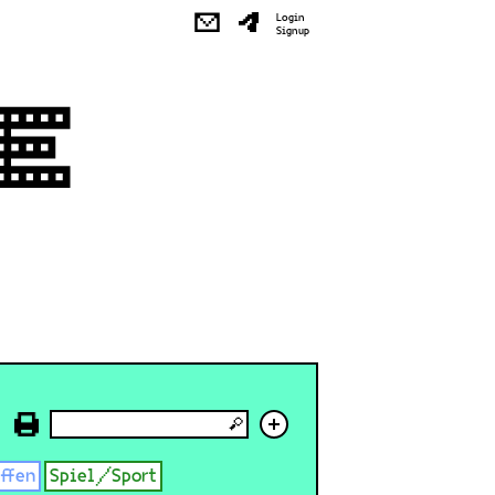
✉
Login
Signup
+
effen
Spiel/Sport