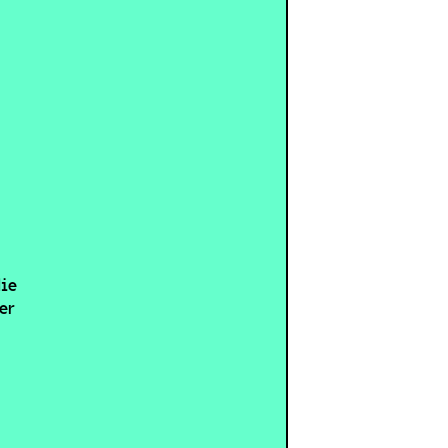
die
er