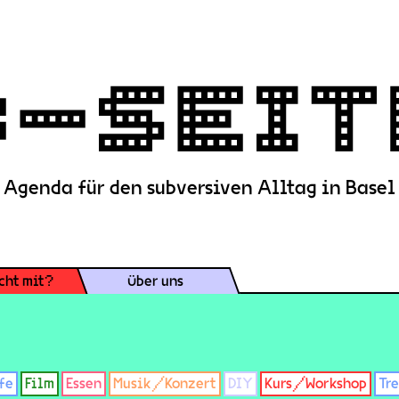
Agenda für den subversiven Alltag in Basel
cht mit?
Über uns
fe
Film
Essen
Musik/Konzert
DIY
Kurs/Workshop
Tr