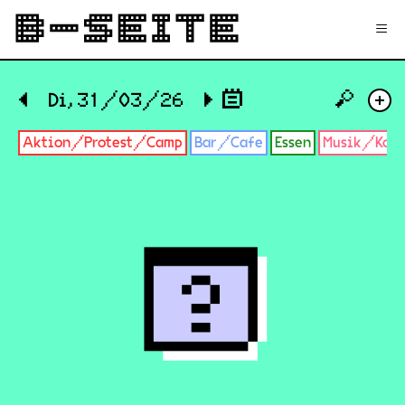
✉
Login
Signup
≡
🔎
◀
Di, 31/03/26
▶
+
Aktion/Protest/Camp
Bar/Cafe
Essen
Musik/Konz