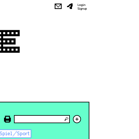
✉
Login
Signup
+
Spiel/Sport