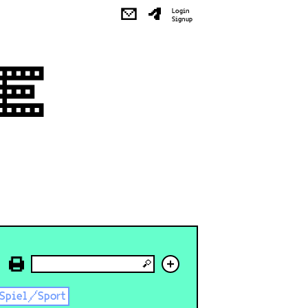
✉
Login
Signup
+
Spiel/Sport