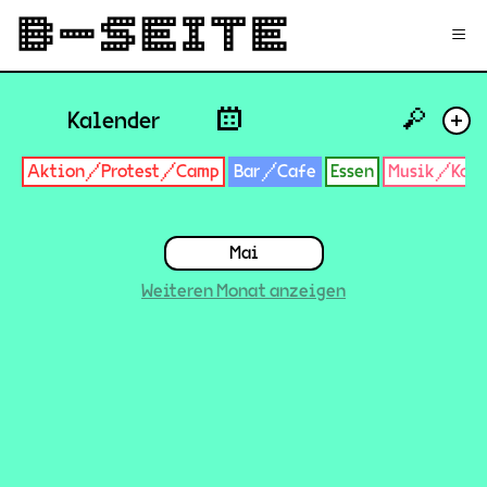
✉
Login
Signup
≡
🔎
Kalender
+
Aktion/Protest/Camp
Bar/Cafe
Essen
Musik/Konz
Mai
Weiteren Monat anzeigen