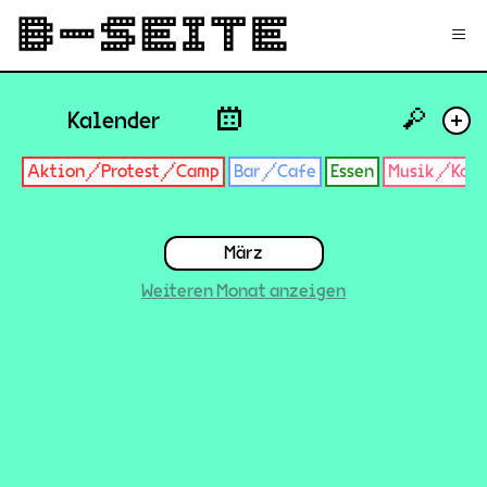
✉
Login
Signup
≡
🔎
Kalender
+
Aktion/Protest/Camp
Bar/Cafe
Essen
Musik/Konz
März
Weiteren Monat anzeigen