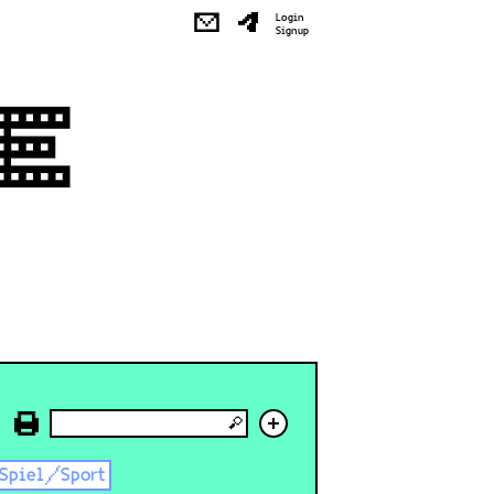
✉
Login
Signup
+
Spiel/Sport