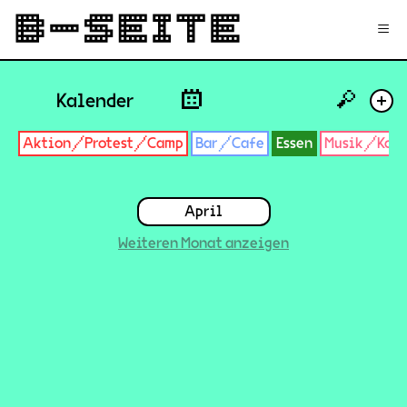
✉
Login
Signup
≡
🔎
Kalender
+
Aktion/Protest/Camp
Bar/Cafe
Essen
Musik/Konz
April
Weiteren Monat anzeigen