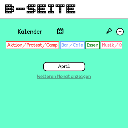
✉
Login
Signup
≡
🔎
Kalender
+
Aktion/Protest/Camp
Bar/Cafe
Essen
Musik/Konz
April
Weiteren Monat anzeigen