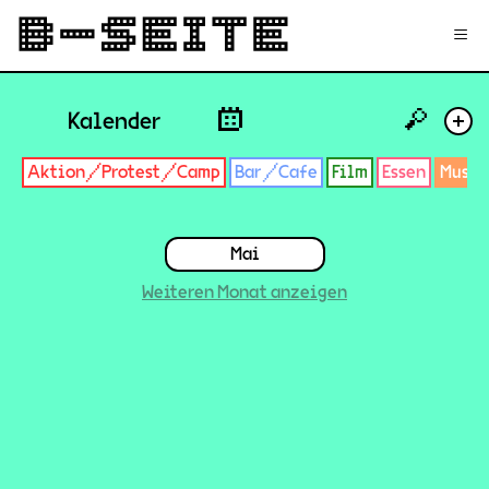
✉
Login
Signup
≡
🔎
Kalender
+
Aktion/Protest/Camp
Bar/Cafe
Film
Essen
Musik
Mai
Weiteren Monat anzeigen