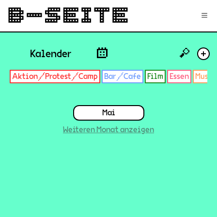
✉
Login
Signup
≡
🔎
Kalender
+
Aktion/Protest/Camp
Bar/Cafe
Film
Essen
Musik
Mai
Weiteren Monat anzeigen