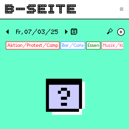
✉
Login
Signup
≡
🔎
◀
Fr, 07/03/25
▶
+
Aktion/Protest/Camp
Bar/Cafe
Essen
Musik/Konz