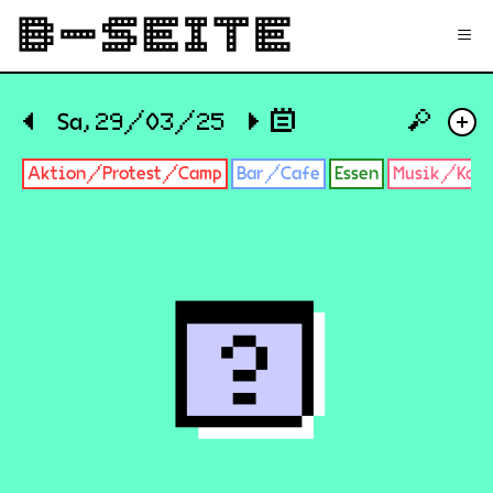
✉
Login
Signup
≡
🔎
◀
Sa, 29/03/25
▶
+
Aktion/Protest/Camp
Bar/Cafe
Essen
Musik/Konz