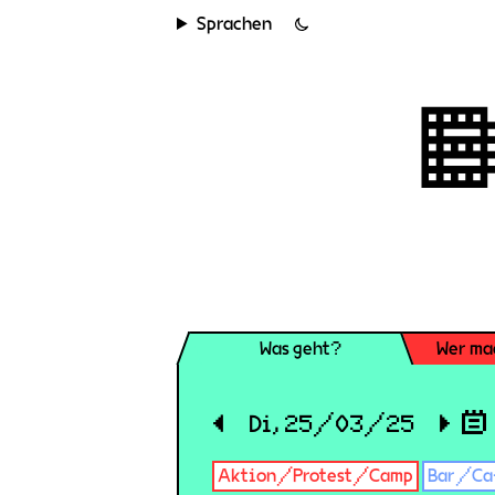
Sprachen
Was geht?
Wer ma
◀
Di, 25/03/25
▶
Aktion/Protest/Camp
Bar/Ca