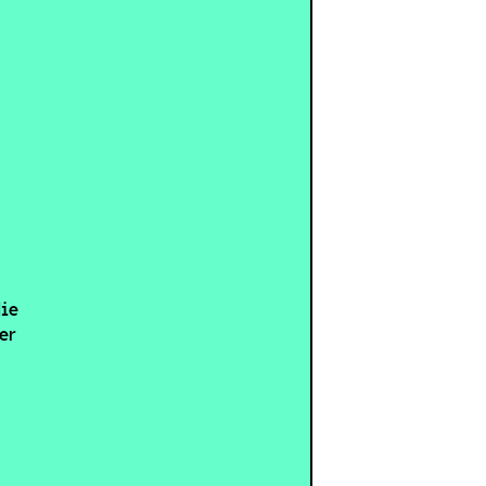
die
er