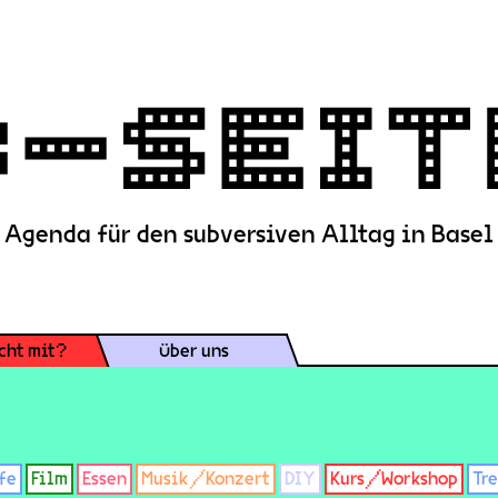
Agenda für den subversiven Alltag in Basel
cht mit?
Über uns
fe
Film
Essen
Musik/Konzert
DIY
Kurs/Workshop
Tr