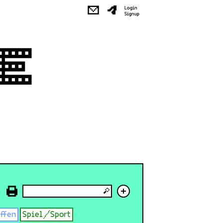
✉
Login
Signup
+
effen
Spiel/Sport