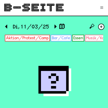
✉
Login
Signup
≡
🔎
◀
Di, 11/03/25
▶
+
Aktion/Protest/Camp
Bar/Cafe
Essen
Musik/Konz