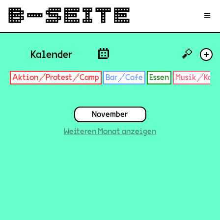
✉
Login
Signup
≡
🔎
Kalender
+
Aktion/Protest/Camp
Bar/Cafe
Essen
Musik/Konz
November
Weiteren Monat anzeigen