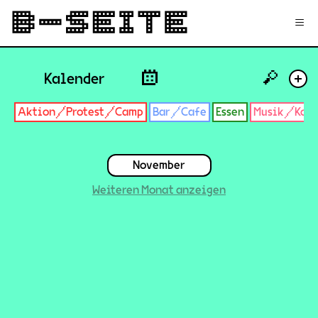
✉
Login
Signup
≡
🔎
Kalender
+
Aktion/Protest/Camp
Bar/Cafe
Essen
Musik/Konz
November
Weiteren Monat anzeigen