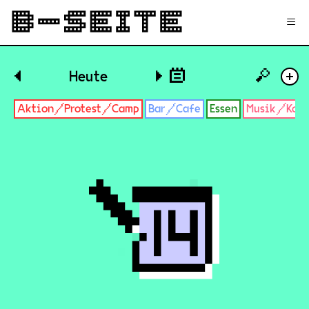
✉
Login
Signup
≡
🔎
◀
Heute
▶
+
Aktion/Protest/Camp
Bar/Cafe
Essen
Musik/Konz