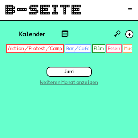
✉
Login
Signup
≡
🔎
Kalender
+
Aktion/Protest/Camp
Bar/Cafe
Film
Essen
Musik
Juni
Weiteren Monat anzeigen