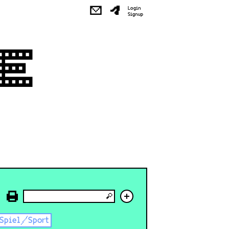
✉
Login
Signup
+
Spiel/Sport