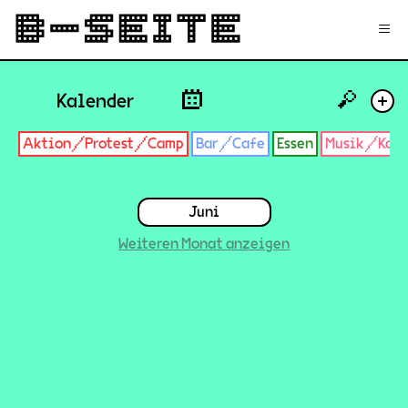
✉
Login
Signup
≡
🔎
Kalender
+
Aktion/Protest/Camp
Bar/Cafe
Essen
Musik/Konz
Juni
Weiteren Monat anzeigen